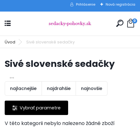
Prihlásenie
Nová registrácia
0
Úvod
Sivé slovenské sedačky
Sivé slovenské sedačky
najlacnejšie
najdrahšie
najnovšie
V této kategorii nebylo nalezeno žádné zboží