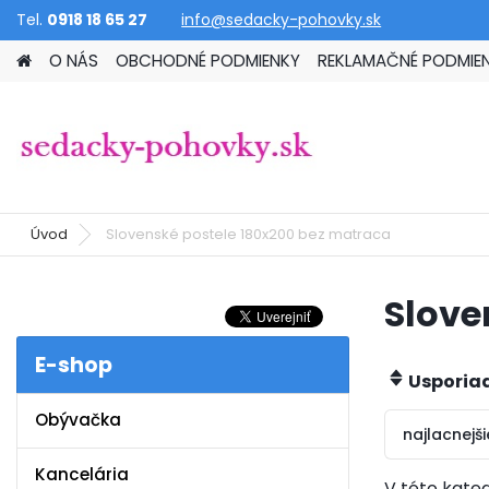
Tel.
0918 18 65 27
info@sedacky-pohovky.sk
O NÁS
OBCHODNÉ PODMIENKY
REKLAMAČNÉ PODMIE
Úvod
Slovenské postele 180x200 bez matraca
Slove
E-shop
Usporia
Obývačka
najlacnejši
Kancelária
V této kateg