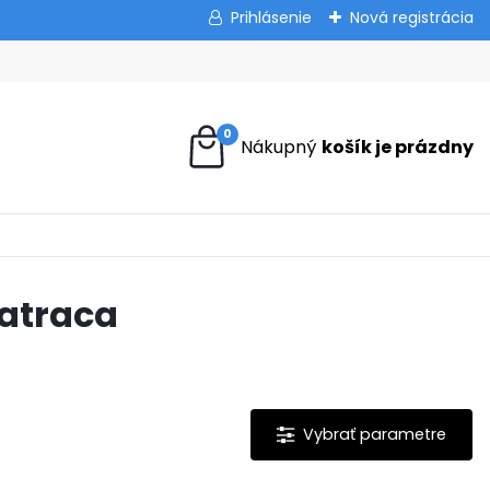
Prihlásenie
Nová registrácia
0
matraca