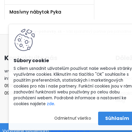
Masívny nábytok Pyka
Sedacky-pohovky.sk
– Váš spoľahlivý partner pre pohodlné
Kontaktujte nás
Dôle
S cílem usnadnit uživatelům používat naše webové stránky
www.sedacky-pohovky.sk
O nás
využíváme cookies. Kliknutím na tlačítko "OK" souhlasíte s
info@sedacky-pohovky.sk
Obchod
použitím preferenčních, statistických i marketingových
0918 18 65 27
Reklam
cookies pro nás i naše partnery. Funkční cookies jsou v rám
zachování funkčnosti webu používány po celou dobu
0905 47 69 96
Kontakt
procházení webem. Podrobné informace a nastavení ke
Blog
cookies najdete
zde
.
Súhlasím
Odmietnuť všetko
Vytvorené systémom
www.webareal.sk