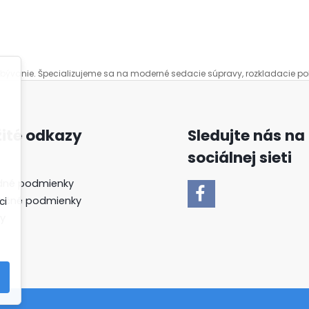
 bývanie. Špecializujeme sa na moderné sedacie súpravy, rozkladacie po
žité odkazy
Sledujte nás na
sociálnej sieti
né podmienky
ačné podmienky
ci
y