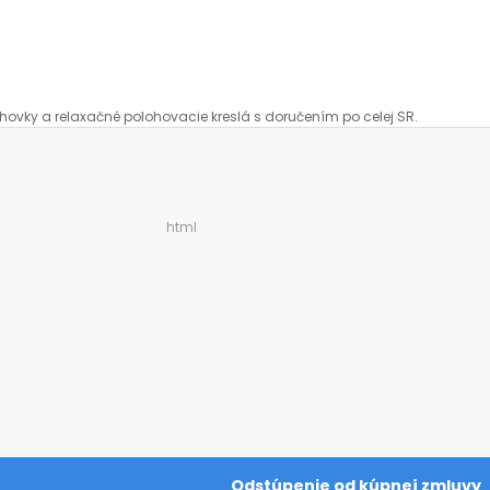
hovky a relaxačné polohovacie kreslá s doručením po celej SR.
html
Odstúpenie od kúpnej zmluvy