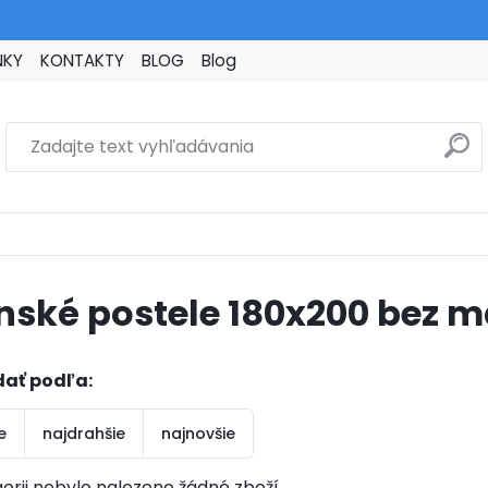
NKY
KONTAKTY
BLOG
Blog
nské postele 180x200 bez 
dať podľa:
e
najdrahšie
najnovšie
orii nebylo nalezeno žádné zboží